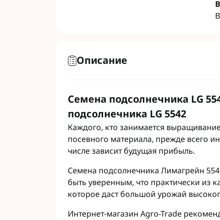
В
Гербициды Бес
В
Гербициды Укр
Гербициды Хим
Описание
Фунгициды Для
Фунгициды Для
Фунгициды для
Семена подсолнечника LG 554
Фунгициды Для
подсолнечника LG 5542
Фунгициды Для
Каждого, кто занимается выращивание
Фунгициды для
посевного материала, прежде всего инт
Фунгициды для
числе зависит будущая прибыль.
Фунгициды Для
Фунгициды Для
Семена подсолнечника Лимагрейн 5542
Фунгициды Для
быть уверенным, что практически из к
Фунгициды Для
которое даст большой урожай высоког
Контактные фу
Интернет-магазин Agro-Trade рекоменд
Системные фун