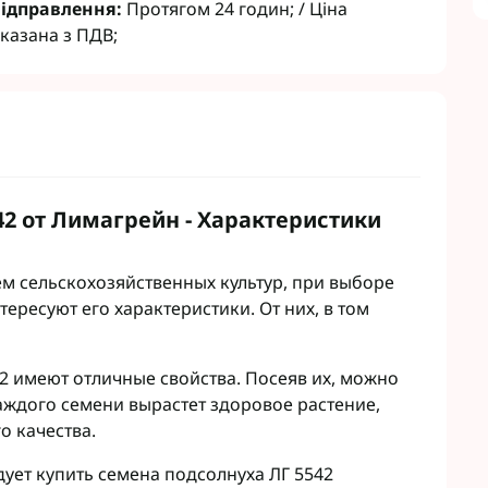
ідправлення:
Протягом 24 годин; / Ціна
т
Семена рапса Кортева
казана з ПДВ;
авит
Семена рапса Лембке
агромаркетинг
Семена рапса Лимагрейн
Семена рапса Caussade
Семена рапса Brevant
 Кукурузы
Гуматы
 сои
Инокулянты для сои
 Зерновых
Комплексные микроудобрения
2 от Лимагрейн - Характеристики
 Подсолнечника
Микроудобрения для зерновых
 Винограда
Микроудобрения для кукурузы
м сельскохозяйственных культур, при выборе
 Рапса
Микроудобрения для
ересуют его характеристики. От них, в том
подсолнечника
 Картофеля
Микроудобрения для пшеницы
 Овощей
Микроудобрения для Рапса
 Чеснока
 имеют отличные свойства. Посеяв их, можно
Микроудобрения для сои
 садов
аждого семени вырастет здоровое растение,
Удобрения для Свеклы
 свеклы
о качества.
Микроудобрения Life Force
нгициды
Ukraine
ует купить семена подсолнуха ЛГ 5542
гициды