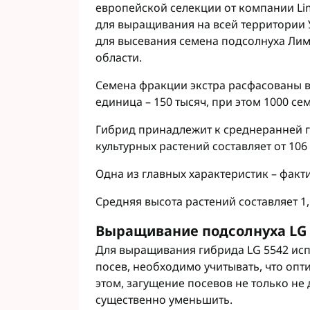
европейской селекции от компании Li
Фунгициды АХТ
для выращивания на всей территории
Фунгициды Cor
для высевания семена подсолнуха Лим
Фунгициды Аль
области.
Фунгициды Пес
Фунгициды Укр
Семена фракции экстра расфасованы в
Фунгициды Хим
единица – 150 тысяч, при этом 1000 се
Фунгициды BAS
Гибрид принадлежит к среднеранней гр
Фунгициды BAY
культурных растений составляет от 106
Фунгициды FM
Фунгициды NE
Одна из главных характеристик – факти
Фунгициды Syn
Средняя высота растений составляет 1,
Выращивание подсолнуха LG 
Для выращивания гибрида LG 5542 исп
посев, необходимо учитывать, что опти
этом, загущение посевов не только не
существенно уменьшить.