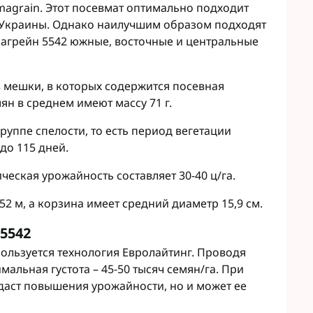
Микроудобрения StimOrganic
magrain. Этот посевмат оптимально подходит
Микроудобрения Humintech
 Украины. Однако наилучшим образом подходят
teva
агрейн 5542 южные, восточные и центральные
Микроудобрения NERTUS
фа Смарт Агро
Микроудобрения Плантонит
т ЮА
Микроудобрения Альфа Смарт
авит
 мешки, в которых содержится посевная
Агро
агромаркетинг
мян в среднем имеют массу 71 г.
Микроудобрения Укравит
F
уппе спелости, то есть период вегетации
ER
 до 115 дней.
C
RTUS
ческая урожайность составляет 30-40 ц/га.
genta
52 м, а корзина имеет средний диаметр 15,9 см.
5542
ользуется технология Евролайтинг. Проводя
мальная густота – 45-50 тысяч семян/га. При
 даст повышения урожайности, но и может ее