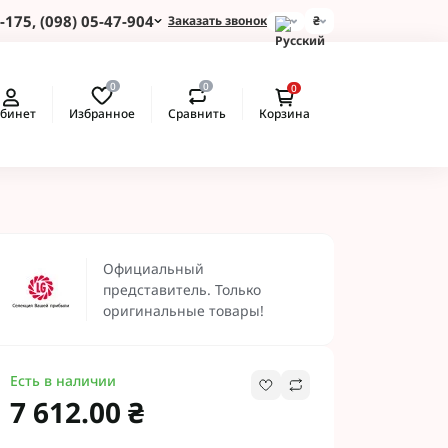
-175, (098) 05-47-904
Заказать звонок
₴
и для Пшеницы
0
0
0
 для Подсолнуха
Избранное
Сравнить
бинет
Корзина
 для Картофеля
 для Кукурузы
 для Сои
 для Рапса
ые Протравители
 BASF
Официальный
 BAYER
представитель. Только
 Протравители
оригинальные товары!
и NERTUS
 Альфа Смарт
Есть в наличии
7 612.00 ₴
 АХТ
 Пест ЮА