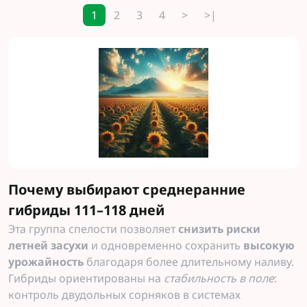
1
2
3
4
>
>|
Почему выбирают среднеранние
гибриды 111–118 дней
Эта группа спелости позволяет
снизить риски
летней засухи
и одновременно сохранить
высокую
урожайность
благодаря более длительному наливу.
Гибриды ориентированы на
стабильность в поле
:
контроль двудольных сорняков в системах