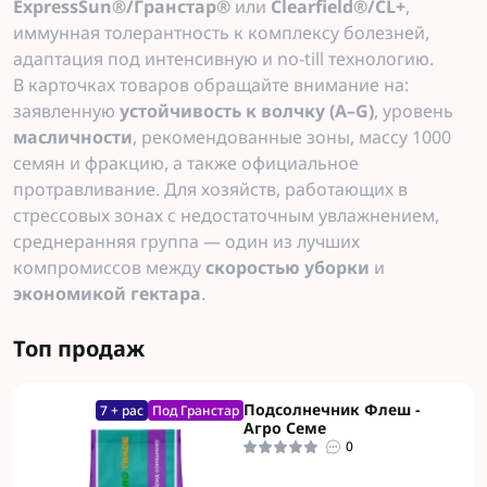
ExpressSun®/Гранстар®
или
Clearfield®/CL+
,
иммунная толерантность к комплексу болезней,
адаптация под интенсивную и no-till технологию.
В карточках товаров обращайте внимание на:
заявленную
устойчивость к волчку (A–G)
, уровень
масличности
, рекомендованные зоны, массу 1000
семян и фракцию, а также официальное
протравливание. Для хозяйств, работающих в
стрессовых зонах с недостаточным увлажнением,
среднеранняя группа — один из лучших
компромиссов между
скоростью уборки
и
экономикой гектара
.
Топ продаж
Подсолнечник Флеш -
7 + рас
Под Гранстар
Агро Семе
0