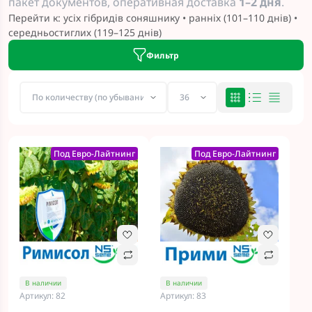
пакет документов, оперативная доставка
1–2 дня
.
Перейти к:
усіх гібридів соняшнику
•
ранніх (101–110 днів)
•
середньостиглих (119–125 днів)
Фильтр
Под Евро-Лайтнинг
Под Евро-Лайтнинг
В наличии
В наличии
Артикул: 82
Артикул: 83