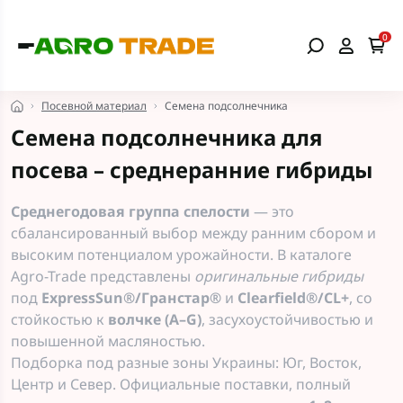
0
Посевной материал
Семена подсолнечника
Семена подсолнечника для
посева – среднеранние гибриды
Среднегодовая группа спелости
— это
сбалансированный выбор между ранним сбором и
высоким потенциалом урожайности. В каталоге
Agro-Trade представлены
оригинальные гибриды
под
ExpressSun®/Гранстар®
и
Clearfield®/CL+
, со
стойкостью к
волчке (A–G)
, засухоустойчивостью и
повышенной масляностью.
Подборка под разные зоны Украины: Юг, Восток,
Центр и Север. Официальные поставки, полный