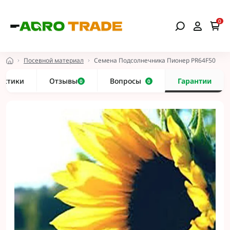
0
Посевной материал
Семена Подсолнечника Пионер PR64F50
истики
Отзывы
Вопросы
Гарантии
0
0