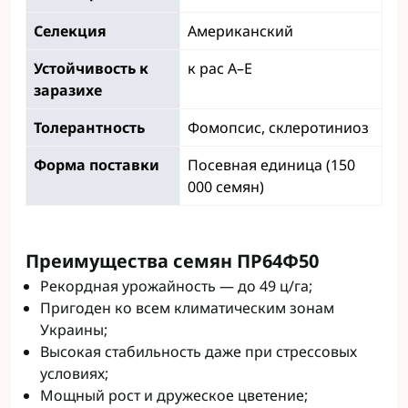
Селекция
Американский
Устойчивость к
к рас A–E
заразихе
Толерантность
Фомопсис, склеротиниоз
Форма поставки
Посевная единица (150
000 семян)
Преимущества семян ПР64Ф50
Рекордная урожайность — до 49 ц/га;
Пригоден ко всем климатическим зонам
Украины;
Высокая стабильность даже при стрессовых
условиях;
Мощный рост и дружеское цветение;