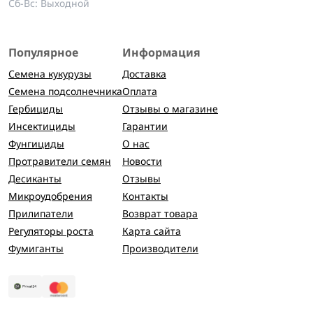
Сб-Вс: Выходной
Популярное
Информация
Семена кукурузы
Доставка
Семена подсолнечника
Оплата
Гербициды
Отзывы о магазине
Инсектициды
Гарантии
Фунгициды
О нас
Протравители семян
Новости
Десиканты
Отзывы
Микроудобрения
Контакты
Прилипатели
Возврат товара
Регуляторы роста
Карта сайта
Фумиганты
Производители