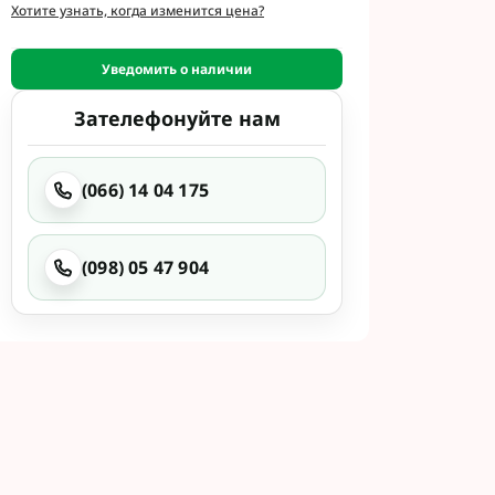
и
Хотите узнать, когда изменится цена?
етинг
 Укравит
Уведомить о наличии
Зателефонуйте нам
 Сингента под
 Сингента Под
(066) 14 04 175
(098) 05 47 904
од Раундап