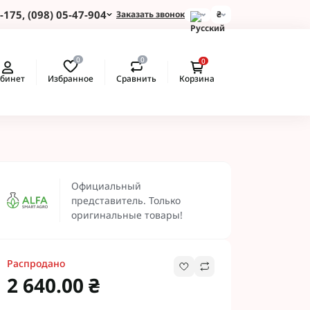
-175, (098) 05-47-904
Заказать звонок
₴
и для Пшеницы
0
0
0
 для Подсолнуха
Избранное
Сравнить
бинет
Корзина
 для Картофеля
 для Кукурузы
 для Сои
 для Рапса
ые Протравители
 BASF
Официальный
 BAYER
представитель. Только
 Протравители
оригинальные товары!
и NERTUS
 Альфа Смарт
Распродано
2 640.00 ₴
 АХТ
 Пест ЮА