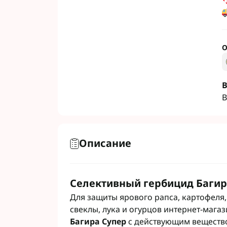
Гербициды Бес
Гербициды Укр
Гербициды Хим
О
Фунгициды Для
Фунгициды Для
В
Фунгициды для
В
Фунгициды Для
Фунгициды Для
Фунгициды для
Описание
Фунгициды для
Фунгициды Для
Фунгициды Для
Селективный гербицид Багир
Фунгициды Для
Для защиты ярового рапса, картофеля,
Фунгициды Для
свеклы, лука и огурцов интернет-мага
Контактные фу
Багира Супер
с действующим вещество
Системные фун