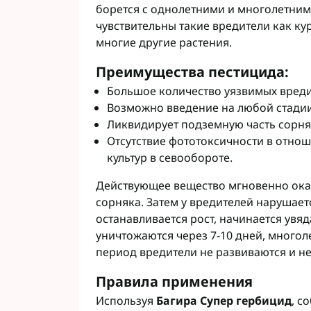
борется с однолетними и многолетним
Фунгициды АХТ
чувствительны такие вредители как кур
Фунгициды Cor
многие другие растения.
Фунгициды Аль
Фунгициды Пес
Преимущества пестицида:
Фунгициды Укр
Большое количество уязвимых вреди
Фунгициды Хим
Возможно введение на любой стадии
Фунгициды BAS
Ликвидирует подземную часть сорняк
Фунгициды BAY
Отсутствие фототоксичности в отн
Фунгициды FM
культур в севообороте.
Фунгициды NE
Действующее вещество мгновенно оказ
Фунгициды Syn
сорняка. Затем у вредителей нарушаетс
останавливается рост, начинается увя
уничтожаются через 7-10 дней, многоле
период вредители не развиваются и не
Правила применения
Используя
Багира Супер гербицид
, с