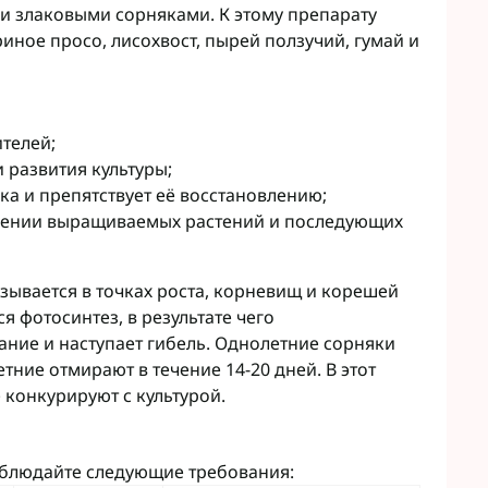
Микроудобрения StimOrganic
и злаковыми сорняками. К этому препарату
Микроудобрения Humintech
иное просо, лисохвост, пырей ползучий, гумай и
teva
Микроудобрения NERTUS
фа Смарт Агро
Микроудобрения Плантонит
т ЮА
Микроудобрения Альфа Смарт
авит
Агро
телей;
агромаркетинг
 развития культуры;
Микроудобрения Укравит
F
а и препятствует её восстановлению;
ER
ошении выращиваемых растений и последующих
C
RTUS
ывается в точках роста, корневищ и корешей
genta
я фотосинтез, в результате чего
дание и наступает гибель. Однолетние сорняки
тние отмирают в течение 14-20 дней. В этот
 конкурируют с культурой.
облюдайте следующие требования: