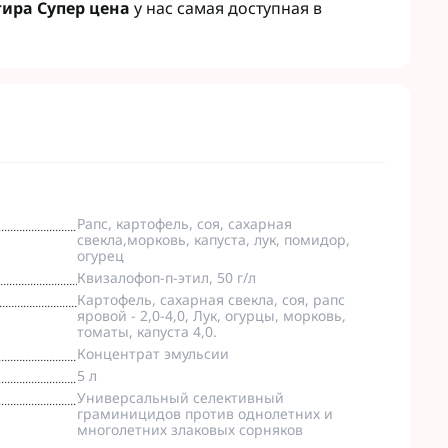
гира Супер цена
у нас самая доступная в
Рапс, картофель, соя, сахарная
свекла,морковь, капуста, лук, помидор,
огурец
Квизалофоп-п-этил, 50 г/л
Картофель, сахарная свекла, соя, рапс
яровой - 2,0-4,0, Лук, огурцы, морковь,
томаты, капуста 4,0.
Концентрат эмульсии
5 л
Универсальный селективный
граминицидов против однолетних и
многолетних злаковых сорняков