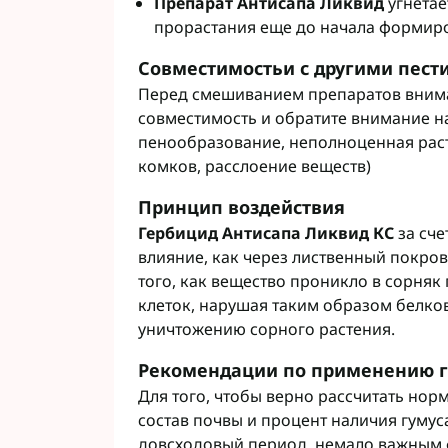
Препарат Антисапа Ликвид
угнетае
прорастания еще до начала формиро
Совместимостьи с другими пес
Перед смешиванием препаратов внима
совместимость и обратите внимание на
пенообразование, неполноценная раст
комков, расслоение веществ)
Принцип воздействия
Гербицид Антисапа Ликвид КС
за сче
влияние, как через лиственный покров
того, как вещество проникло в сорняк
клеток, нарушая таким образом белко
уничтожению сорного растения.
Рекомендации по применению г
Для того, чтобы верно рассчитать нор
состав почвы и процент наличия гуму
довсходовый период, немало важным ф