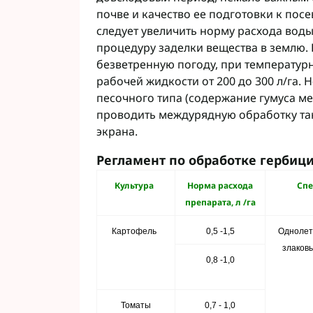
почве и качество ее подготовки к посе
следует увеличить норму расхода вод
процедуру заделки вещества в землю. 
безветренную погоду, при температурн
рабочей жидкости от 200 до 300 л/га. 
песочного типа (содержание гумуса м
проводить междурядную обработку так
экрана.
Регламент по обработке гербиц
Культура
Норма расхода
Спе
препарата, л /га
Картофель
0,5 -1,5
Однолет
злаков
0,8 -1,0
Томаты
0,7 - 1,0