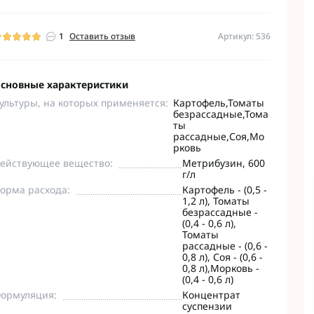
Семена кукурузы Евралис
Протравител
idea
дсолнечник
Инсектициды Укравит
Химагромарк
Семена кукурузы Маис
Агро Ритм
ербициды
Инсектициды АХТ
Протравители
1
Оставить отзыв
Артикул: 536
Семена кукурузы Нертус
Сингента
резки
Инсектициды Альфа Смарт Агро
Семена кукурузы Пионер
РАЖТ
пырея
Инсектициды BASF
Семена кукурузы РАЖТ
ioneer
рбициды
Инсектициды BAYER
сновные характеристики
Подсолнечник
Семена кукурузы Сингента
Басф
бициды
Инсектициды FMC
Гранстар
ультуры, на которых применяется:
Картофель,Томаты
Семена кукурузы ЮГ
бриды
ER
Инсектициды NERTUS
безрассадные,Тома
Подсолнечник
АГРОЛИДЕР
ты
A SMART AGRO
Инсектициды Syngenta
ЕвроЛайтинг
рассадные,Соя,Мо
Семена кукурузы KWS
field +
тус
Инсектициды
рковь
Семена кукурузы Сады Украины
Химагромаркетинг
ействующее вещество:
Метрибузин, 600
Сады Украины
охимические
г/л
Семена Кукурузы Евросем
орма расхода:
Картофель - (0,5 -
т ЮА
1,2 л), Томаты
безрассадные -
santo
(0,4 - 0,6 л),
F
Семена рапса Lidea
Семена сои п
Томаты
рассадные - (0,6 -
Семена рапса R.A.G.T.
0,8 л), Соя - (0,6 -
arm
Семена рапса Syngenta
0,8 л),Морковь -
(0,4 - 0,6 л)
eva
Семена рапса БАСФ
ормуляция:
Концентрат
genta
Семена рапса КВС
суспензии