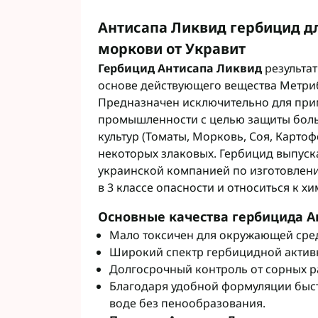
Фунгициды АХТ
Антисапа Ликвид гербицид дл
Фунгициды Cor
моркови от Укравит
Фунгициды Аль
Фунгициды Пес
Гербицид Антисапа Ликвид
результа
Фунгициды Укр
основе действующего вещества Метриб
Фунгициды Хим
Предназначен исключительно для при
Фунгициды BAS
промышленности с целью защиты боль
культур (Томаты, Морковь, Соя, Карто
Фунгициды BAY
некоторых злаковых. Гербицид выпуск
Фунгициды FM
украинской компанией по изготовлени
Фунгициды NE
в 3 классе опасности и относиться к 
Фунгициды Syn
Основные качества гербицида А
Мало токсичен для окружающей сре
Широкий спектр гербицидной актив
Долгосрочный контроль от сорных р
Благодаря удобной формуляции быст
воде без пенообразования.