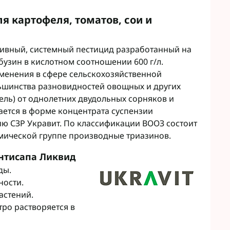
Микроудобрения StimOrganic
Микроудобрения Humintech
я картофеля, томатов, сои и
teva
Микроудобрения NERTUS
фа Смарт Агро
Микроудобрения Плантонит
т ЮА
тивный, системный пестицид разработанный на
Микроудобрения Альфа Смарт
авит
узин в кислотном соотношении 600 г/л.
Агро
агромаркетинг
менения в сфере сельскохозяйственной
Микроудобрения Укравит
F
шинства разновидностей овощных и других
фель) от однолетних двудольных сорняков и
ER
ается в форме концентрата суспензии
C
ю СЗР Укравит. По классификации ВООЗ состоит
RTUS
химической группе производные триазинов.
genta
нтисапа Ликвид
ды.
ности.
астений.
ро растворяется в