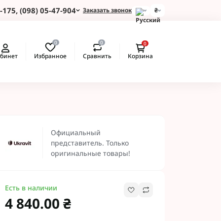
-175, (098) 05-47-904
Заказать звонок
₴
и для Пшеницы
0
0
0
 для Подсолнуха
Избранное
Сравнить
бинет
Корзина
 для Картофеля
 для Кукурузы
 для Сои
 для Рапса
ые Протравители
Рекомендуем
 BASF
Официальный
 BAYER
представитель. Только
 Протравители
оригинальные товары!
и NERTUS
 Альфа Смарт
Есть в наличии
4 840.00 ₴
 АХТ
 Пест ЮА