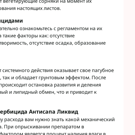
т вегетирующие сорняки на момент их
вания настоящих листов.
тицидами
тельно ознакомьтесь с регламентом на их
 такие факторы как: отсутствие
воримость, отсутствие осадка, образование
т системного действия оказывает свое пагубное
, так и обладает грунтовым эффектом. После
 происходит остановка развития и деления
вый и липидный обмен, что и приводит к
ербицида Антисапа Ликвид
му расхода вам нужно знать какой механический
са. При опрыскивании препаратом в
актором является процент наличия влаги в