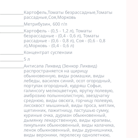
Картофель,Томаты безрассадные,Томаты
рассадные,Соя,Морковь
Метрибузин, 600 г/л
Картофель - (0,5 - 1,2 л), Томаты
безрассадные - (0,4 - 0,6 л), Томаты
рассадные - (0,6 - 0,8 л), Соя - (0,6 - 0,8
л),Морковь - (0,4 - 0,6 л)
Концентрат суспензии
5 л
Антисапа Ликвид (Зенкор Ликвид)
распространяется на щирицу
обыкновенную, виды ромашки, виды
лебеды, василек синий, осот огородный,
портулак огородный, кудряш Софьи,
галинсогу мелкоцветную, ярутку полевую,
амброзию полыннолистную, звездчатку
среднюю, виды овсюга, горчицу полевую,
лисохвост мышиный, виды проса, мятлик,
щетинник, пажитницу, пастушью сумку,
куриные очка, дурман обыкновенный,
дымянку лекарственную, виды крапивы,
пикульник обыкновенный, виды калачика,
ленок обыкновенный, виды дурнишника,
виды вероники, перелеску однолетнюю,