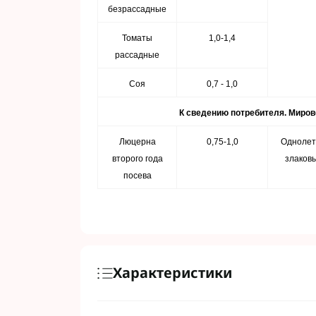
безрассадные
Томаты
1,0-1,4
рассадные
Соя
0,7 - 1,0
К сведению потребителя. Миров
Люцерна
0,75-1,0
Однолет
второго года
злаков
посева
Характеристики