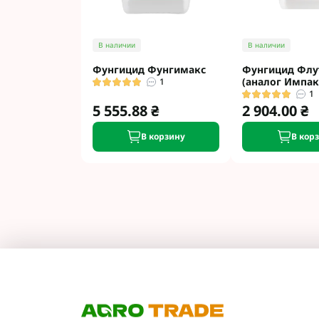
В наличии
В наличии
Фунгицид Фунгимакс
Фунгицид Флу
(аналог Импак
1
1
5 555.88 ₴
2 904.00 ₴
В корзину
В кор