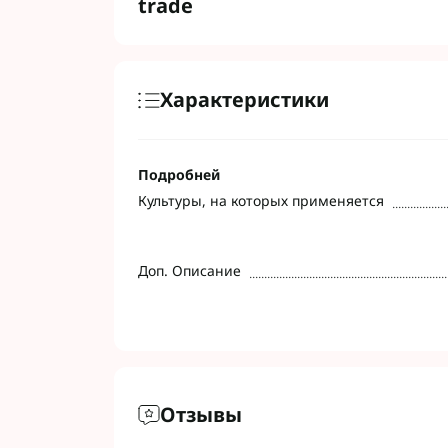
trade
Фунгициды АХТ
Фунгициды Cor
Фунгициды Аль
Фунгициды Пес
Характеристики
Фунгициды Укр
Фунгициды Хим
Фунгициды BAS
Подробней
Фунгициды BAY
Культуры, на которых применяется
Фунгициды FM
Фунгициды NE
Фунгициды Syn
Доп. Описание
Отзывы