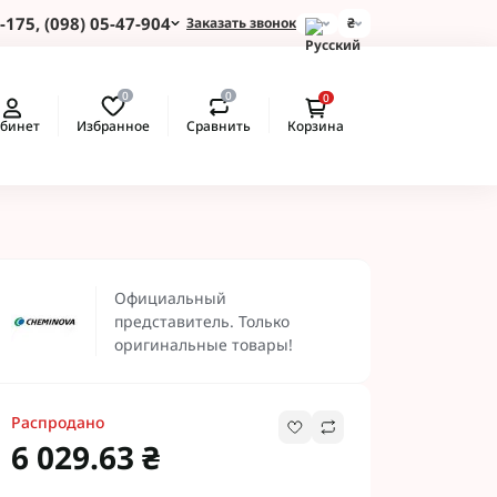
-175, (098) 05-47-904
Заказать звонок
₴
и для Пшеницы
0
0
0
 для Подсолнуха
Избранное
Сравнить
бинет
Корзина
 для Картофеля
 для Кукурузы
 для Сои
 для Рапса
ые Протравители
 BASF
Официальный
 BAYER
представитель. Только
 Протравители
оригинальные товары!
и NERTUS
 Альфа Смарт
Распродано
6 029.63 ₴
 АХТ
 Пест ЮА