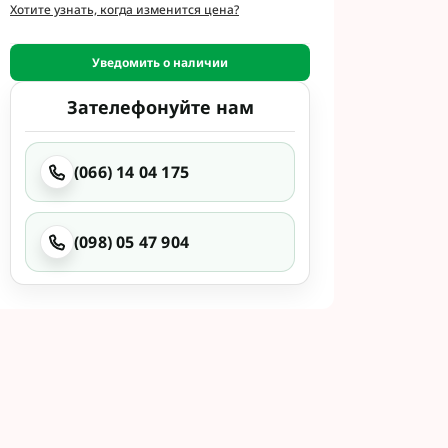
и
Хотите узнать, когда изменится цена?
етинг
 Укравит
Уведомить о наличии
Зателефонуйте нам
 Сингента под
 Сингента Под
(066) 14 04 175
(098) 05 47 904
од Раундап