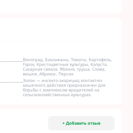
Микроудобрения StimOrganic
Микроудобрения Humintech
teva
Микроудобрения NERTUS
фа Смарт Агро
Микроудобрения Плантонит
т ЮА
Микроудобрения Альфа Смарт
авит
Агро
агромаркетинг
Микроудобрения Укравит
F
ER
Виноград, Баклажаны, Томаты, Картофель,
C
Горох, Крестоцветные культуры, Капуста,
Сахарная свекла, Яблоня, груша, Слива,
RTUS
вишня, Абрикос, Персик
genta
Золон — инсекто-акарицид контактно-
кишечного действия предназначен для
борьбы с комплексом вредителей на
сельскохозяйственных культурах.
+ Добавить отзыв