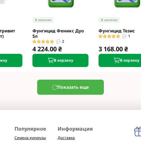
В наличии
В наличии
тривит
Фунгицид Феникс Дуо
Фунгицид Тезис
т)
5л
1
2
4 224.00 ₴
3 168.00 ₴
зину
В корзину
В корзину
Показать еще
Популярное
Информация
Семена кукурузы
Доставка