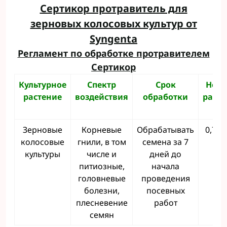
Сертикор протравитель для
зерновых колосовых культур от
Syngenta
Регламент по обработке протравителем
Сертикор
Культурное
Спектр
Срок
Нор
растение
воздействия
обработки
расхо
л/т
Зерновые
Корневые
Обрабатывать
0,75-1
колосовые
гнили, в том
семена за 7
культуры
числе и
дней до
питиозные,
начала
головневые
проведения
болезни,
посевных
плесневение
работ
семян