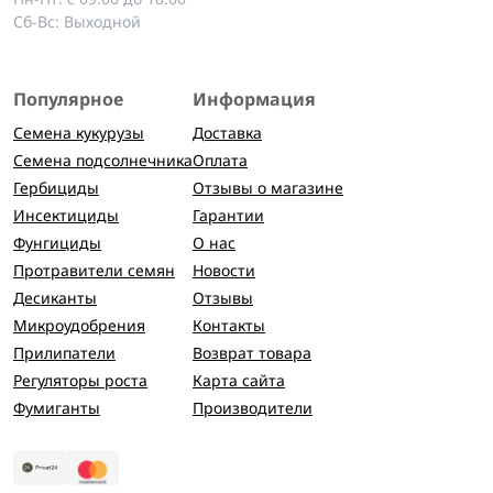
Сб-Вс: Выходной
Популярное
Информация
Семена кукурузы
Доставка
Семена подсолнечника
Оплата
Гербициды
Отзывы о магазине
Инсектициды
Гарантии
Фунгициды
О нас
Протравители семян
Новости
Десиканты
Отзывы
Микроудобрения
Контакты
Прилипатели
Возврат товара
Регуляторы роста
Карта сайта
Фумиганты
Производители