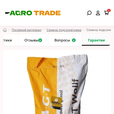
0
Посевной материал
Семена подсолнечника
Семена подсолне
истики
Отзывы
Вопросы
Гарантии
0
0