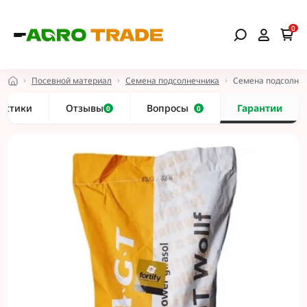
0
Посевной материал
Семена подсолнечника
Семена подсолнеч
истики
Отзывы
Вопросы
Гарантии
0
0