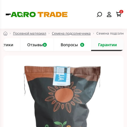
0
Посевной материал
Семена подсолнечника
Семена подсолнеч
истики
Отзывы
Вопросы
Гарантии
0
0