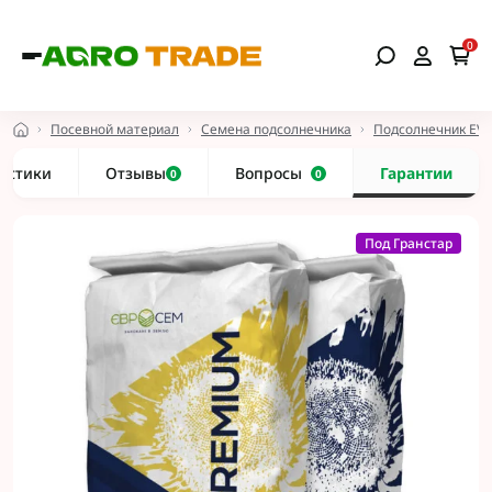
0
Посевной материал
Семена подсолнечника
Подсолнечник EV
истики
Отзывы
Вопросы
Гарантии
0
0
Под Гранстар