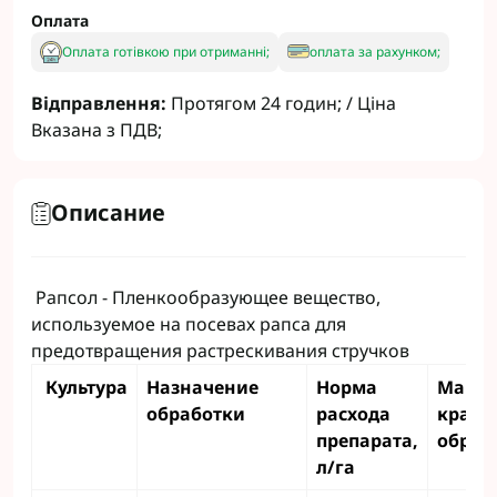
Оплата
Оплата готівкою при отриманні;
оплата за рахунком;
Відправлення:
Протягом 24 годин; / Ціна
Вказана з ПДВ;
Описание
Рапсол - Пленкообразующее вещество,
используемое на посевах рапса для
предотвращения растрескивания стручков
Культура
Назначение
Норма
Макси
обработки
расхода
кратн
препарата,
обраб
л/га