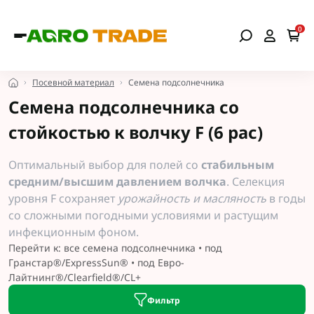
0
Посевной материал
Семена подсолнечника
Семена подсолнечника со
стойкостью к волчку F (6 рас)
Оптимальный выбор для полей со
стабильным
средним/высшим давлением волчка
. Селекция
уровня F сохраняет
урожайность и масляность
в годы
со сложными погодными условиями и растущим
инфекционным фоном.
Перейти к:
все семена подсолнечника
•
под
Гранстар®/ExpressSun®
•
под Евро-
Лайтнинг®/Clearfield®/CL+
Фильтр