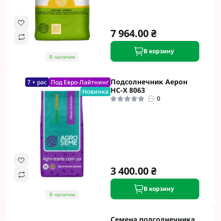
7 964.00 ₴
В корзину
В наличии
Подсолнечник Аерон
7 + рас
Под Евро-Лайтнинг
НС-Х 8063
Новинка
0
3 400.00 ₴
В корзину
В наличии
Семена подсолнечника