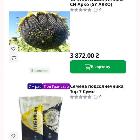
СИ Арко (SY ARKO)
0
3 872.00 ₴
В корзину
В наличии
Семена подсолнечника
7 + рас
Под Гранстар
Тор 7 Сумо
0