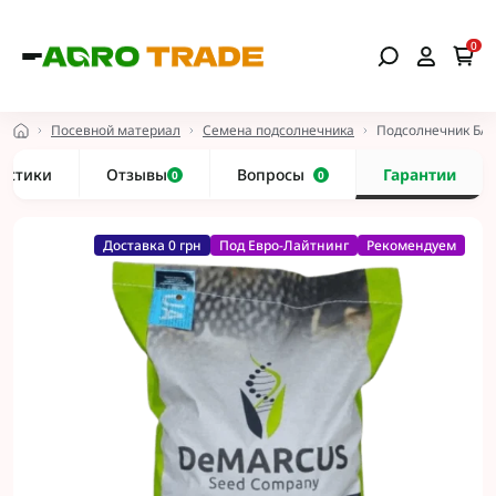
0
Посевной материал
Семена подсолнечника
Подсолнечник БА
истики
Отзывы
Вопросы
Гарантии
0
0
Доставка 0 грн
Под Евро-Лайтнинг
Рекомендуем