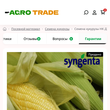
0
Посевной материал
Семена кукурузы
Семена кукурузы НК ДЖ
истики
Отзывы
Вопросы
Гарантии
0
0
Продано