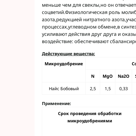
меньше чем для свеклы,но он отвечае
Фунгициды АХТ
соцветий.Физиологическая роль моли
Фунгициды Cor
азота,редукцией нитратного азота,уча
Фунгициды Аль
процессах,углеводном обмене,в синте
Фунгициды Пес
усиливают действия друг друга и ок
Фунгициды Укр
воздействие: обеспечивают сбалансир
Фунгициды Хим
Фунгициды BAS
Действующие вещества:
Фунгициды BAY
Микроудобрение
С
Фунгициды FM
Фунгициды NE
N
MgO
Na2O
Фунгициды Syn
Найс Бобовый
2,5
1,5
0,33
Применение:
Срок проведения обработки
микроудобрениями