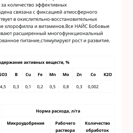
Микроудобрения StimOrganic
т за количество эффективных
Микроудобрения Humintech
бдена связана с фиксацией атмосферного
teva
Микроудобрения NERTUS
ствует в окислительно-восстановительных
фа Смарт Агро
Микроудобрения Плантонит
зе хлорофилла и витаминов.Все НАЙС Бобовые
т ЮА
Микроудобрения Альфа Смарт
азывают расширенный многофункциональный
авит
Агро
ованное питание,стимулируют рост и развитие.
агромаркетинг
Микроудобрения Укравит
F
ER
одержание активных веществ, %
C
RTUS
SO3
B
Cu
Fe
Mn
Mo
Zn
Co
K2O
genta
4,5
0,3
0,1
0,2
0,5
0,8
0,3
0,002
Норма расхода, л/га
Микроудобрения
Рабочего
Количество
раствора
обработок