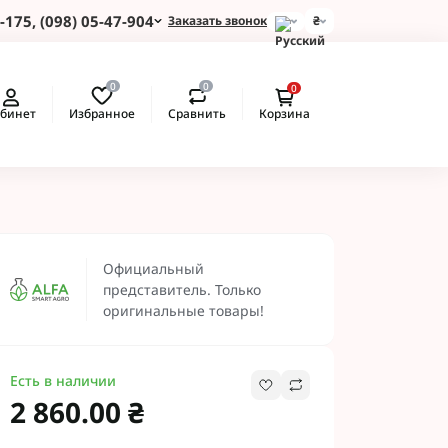
-175, (098) 05-47-904
Заказать звонок
₴
и для Пшеницы
0
0
0
 для Подсолнуха
Избранное
Сравнить
бинет
Корзина
 для Картофеля
 для Кукурузы
 для Сои
 для Рапса
ые Протравители
 BASF
Официальный
 BAYER
представитель. Только
 Протравители
оригинальные товары!
и NERTUS
 Альфа Смарт
Есть в наличии
2 860.00 ₴
 АХТ
 Пест ЮА