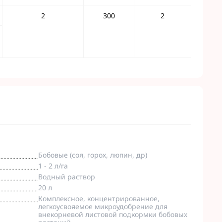
2
300
2
Бобовые (соя, горох, люпин, др)
1 - 2 л/га
Водный раствор
20 л
Комплексное, концентрированное,
легкоусвояемое микроудобрение для
внекорневой листовой подкормки бобовых