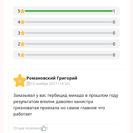
5
1
4
0
3
0
2
0
1
0
Романовский Григорий
5
10 ноября 2017 (14:32)
Заказывал у вас гербицид микадо в прошлом году
результатом вполне даволен канистра
грязноватая приехала но самое главное что
работает
Отзыв полезен?
1