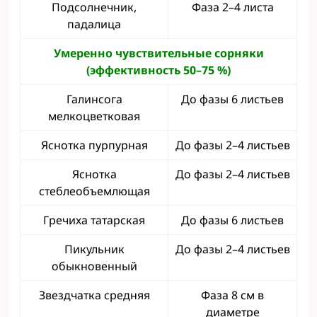
Подсолнечник,
Фаза 2–4 листа
падалица
Умеренно чувствительные сорняки
(эффективность 50
–75
%)
Галинсога
До фазы 6 листьев
мелкоцветковая
Яснотка пурпурная
До фазы 2–4 листьев
Яснотка
До фазы 2–4 листьев
стеблеобъемлющая
Гречиха татарская
До фазы 6 листьев
Пикульник
До фазы 2–4 листьев
обыкновенный
Звездчатка средняя
Фаза 8 см в
диаметре