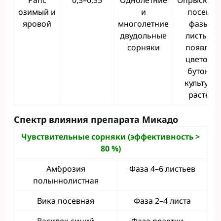
Рапс
0,3–0,35
Однолетние
Опрыскива
озимый и
и
посева о
яровой
многолетние
фазы 3–
двудольные
листьев 
сорняки
появлен
цветочн
бутонов 
культурн
растени
Спектр влияния препарата Микадо
Чувствительные сорняки (эффективность >
80
%)
Амброзия
Фаза 4–6 листьев
полыннолистная
Вика посевная
Фаза 2–4 листа