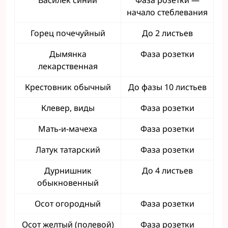
Василек синий
Фаза розетки —
начало стеблевания
Горец почечуйный
До 2 листьев
Дымянка
Фаза розетки
лекарственная
Крестовник обычный
До фазы 10 листьев
Клевер, виды
Фаза розетки
Мать-и-мачеха
Фаза розетки
Латук татарский
Фаза розетки
Дурнишник
До 4 листьев
обыкновенный
Осот огородный
Фаза розетки
Осот желтый (полевой)
Фаза розетки