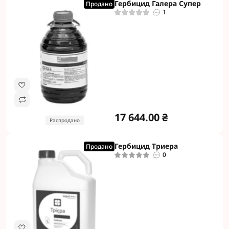
Гербицид Галера Супер
Продано
1
17 644.00 ₴
Распродано
Гербицид Триера
Продано
0