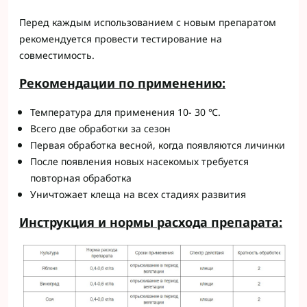
Перед каждым использованием с новым препаратом
рекомендуется провести тестирование на
совместимость.
Р
e
комендации по применению:
Температура для применения 10- 30 ℃.
Всего две обработки за сезон
Первая обработка весной, когда появляются личинки
После появления новых насекомых требуется
повторная обработка
Уничтожает клеща на всех стадиях развития
Инструкция и
н
ормы р
a
схода пр
e
п
a
р
a
т
a
: