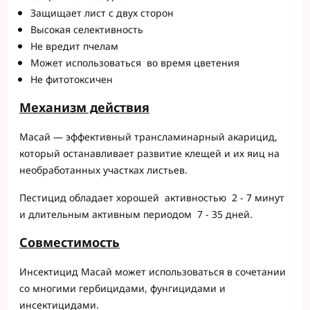
Защищает лист с двух сторон
Высокая селективность
Не вредит пчелам
Может использоваться во время цветения
Не фитотоксичен
М
e
ханизм д
e
йствия
Масай — эффективный трансламинарный акарицид,
который останавливает развитие клещей и их яиц на
необработанных участках листьев.
Пестицид обладает хорошей активностью 2 - 7 минут
и длительным активным периодом 7 - 35 дней.
Совм
e
стимость
Инсектицид Масай может использоваться в сочетании
со многими гербицидами, фунгицидами и
инсектицидами.