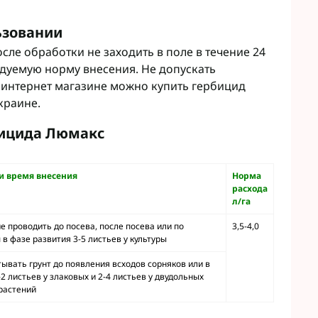
ьзовании
сле обработки не заходить в поле в течение 24
дуемую норму внесения. Не допускать
 интернет магазине можно купить гербицид
краине.
бицида Люмакс
и время внесения
Норма
расхода
л/га
е проводить до посева, после посева или по
3,5-4,0
 в фазе развития 3-5 листьев у культуры
ывать грунт до появления всходов сорняков или в
-2 листьев у злаковых и 2-4 листьев у двудольных
растений