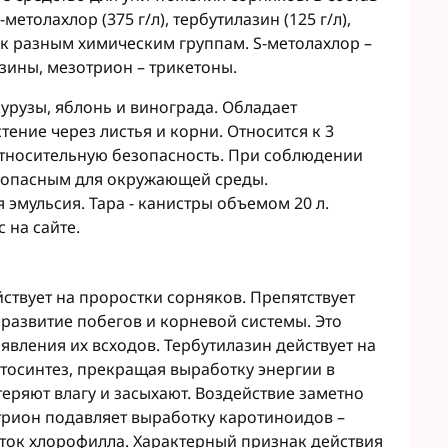
Микроудобрения StimOrganic
метолахлор (375 г/л), тербутилазин (125 г/л),
Микроудобрения Humintech
teva
т к разным химическим группам. S-метолахлор –
Микроудобрения NERTUS
зины, мезотрион – трикетоны.
фа Смарт Агро
Микроудобрения Плантонит
т ЮА
урузы, яблонь и винограда. Обладает
Микроудобрения Альфа Смарт
авит
Агро
ение через листья и корни. Относится к 3
агромаркетинг
 относительную безопасность. При соблюдении
Микроудобрения Укравит
F
езопасным для окружающей среды.
ER
эмульсия. Тара - канистры объемом 20 л.
C
 на сайте.
RTUS
genta
йствует на проростки сорняков. Препятствует
 развитие побегов и корневой системы. Это
явления их всходов. Тербутилазин действует на
тосинтез, прекращая выработку энергии в
теряют влагу и засыхают. Воздействие заметно
отрион подавляет выработку каротиноидов –
ток хлорофилла. Характерный признак действия