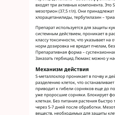
Фунгициды АХТ
входят три активных компонента. Это S-
Фунгициды Cor
мезотрион (37,5 г/л). Они принадлежа
хлорацетанилиды, тербутилазин – триа
Фунгициды Аль
Фунгициды Пес
Препарат используется для защиты кук
Фунгициды Укр
системным действием, проникает в раст
Фунгициды Хим
классу токсичности, что указывает на
Фунгициды BAS
норм дозировка не вредит пчелам, б
Фунгициды BAY
Препаративная форма – суспензионная 
Фунгициды FM
Заказать гербицид Люмакс можно у нас
Фунгициды NE
Механизм действия
Фунгициды Syn
S-металлохлор проникает в почву и де
разделению клеток, что останавливает
приводит к гибели сорняков еще до по
уже проросшие сорняки. Блокирует фо
клетках. Без питания растения быстро 
через 5-7 дней после обработки. Мез
веществ, необходимых для защиты кле