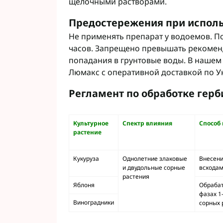
щелочными растворами.
Предостережения при испол
Не применять препарат у водоемов. По
часов. Запрещено превышать рекомен
попадания в грунтовые воды. В нашем
Люмакс с оперативной доставкой по У
Регламент по обработке гер
Культурное
Спектр влияния
Способ 
растение
Кукуруза
Однолетние злаковые
Внесени
и двудольные сорные
всходам
растения
Яблоня
Обрабат
фазах 1
Виноградники
сорных 