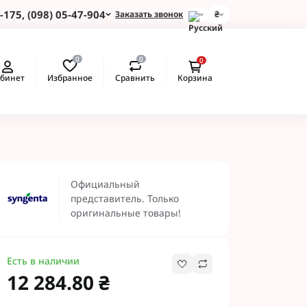
-175, (098) 05-47-904
Заказать звонок
₴
и для Пшеницы
0
0
0
 для Подсолнуха
Избранное
Сравнить
бинет
Корзина
 для Картофеля
 для Кукурузы
 для Сои
 для Рапса
ые Протравители
Рекомендуем
 BASF
Официальный
 BAYER
представитель. Только
 Протравители
оригинальные товары!
и NERTUS
 Альфа Смарт
Есть в наличии
12 284.80 ₴
 АХТ
 Пест ЮА