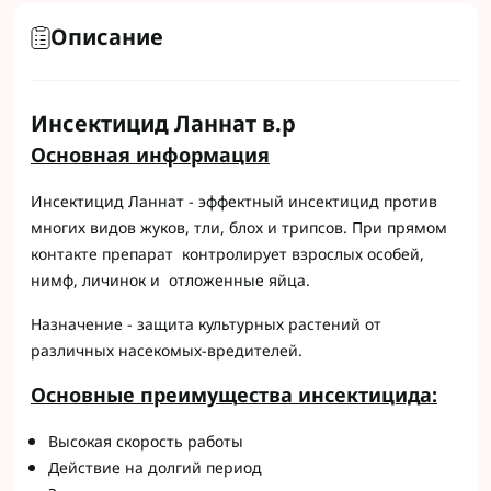
Описание
Инсектицид Ланнат в.р
Основная информация
Инсектицид Ланнат - эффектный инсектицид против
многих видов жуков, тли, блох и трипсов. При прямом
контакте препарат контролирует взрослых особей,
нимф, личинок и отложенные яйца.
Назначение - защита культурных растений от
различных насекомых-вредителей.
Основны
e
преимущ
e
ств
a
инс
e
ктицид
a
:
Высокая скорость работы
Действие на долгий период