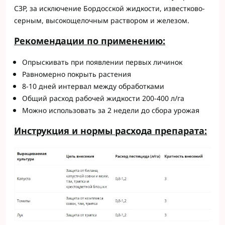
СЗР, за исключение Бордосской жидкости, известково-
серным, высокощелочным раствором и железом.
Р
e
комендации по применению:
Опрыскивать при появлении первых личинок
Равномерно покрыть растения
8-10 дней интервал между обработками
Общий расход рабочей жидкости 200-400 л/га
Можно использовать за 2 недели до сбора урожая
Инструкция и
н
ормы р
a
схода пр
e
п
a
р
a
т
a
: