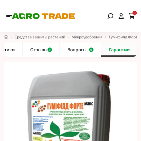
0
Средства защиты растений
Микроудобрения
Гумифилд Форте
истики
Отзывы
Вопросы
Гарантии
0
0