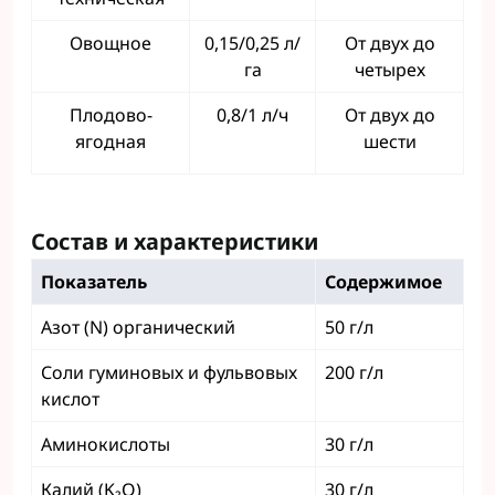
Овощное
0,15/0,25 л/
От двух до
га
четырех
Плодово-
0,8/1 л/ч
От двух до
ягодная
шести
Состав и характеристики
Показатель
Содержимое
Азот (N) органический
50 г/л
Соли гуминовых и фульвовых
200 г/л
кислот
Аминокислоты
30 г/л
Калий (K₂O)
30 г/л