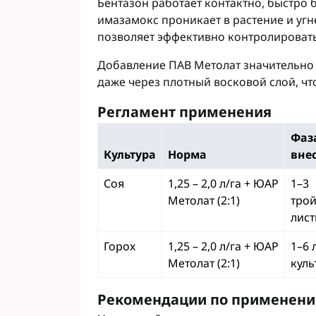
Бентазон работает контактно, быстро б
имазамокс проникает в растение и угн
позволяет эффективно контролировать 
Добавление ПАВ Метолат значительно
даже через плотный восковой слой, чт
Регламент применения
Фаз
Культура
Норма
вне
Соя
1,25 – 2,0 л/га + ЮАР
1–3
Метолат (2:1)
тро
лист
Горох
1,25 – 2,0 л/га + ЮАР
1–6 
Метолат (2:1)
куль
Рекомендации по применен