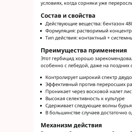
условиях, когда сорняки уже перерос
Фунгициды АХТ
Фунгициды Cor
Состав и свойства
Фунгициды Аль
Действующие вещества: бентазон 480 
Фунгициды Пес
Формуляция: растворимый концентра
Фунгициды Укр
Тип действия: контактный + системн
Фунгициды Хим
Фунгициды BAS
Преимущества применения
Фунгициды BAY
Этот гербицид хорошо зарекомендова
Фунгициды FM
особенно с лебедой, даже на поздних 
Фунгициды NE
Контролирует широкий спектр двуд
Фунгициды Syn
Эффективный против переросших ра
Проникает через восковой налет лис
Высокая селективность к культуре
Сдерживает следующие волны бурь
В большинстве случаев достаточно 
Механизм действия