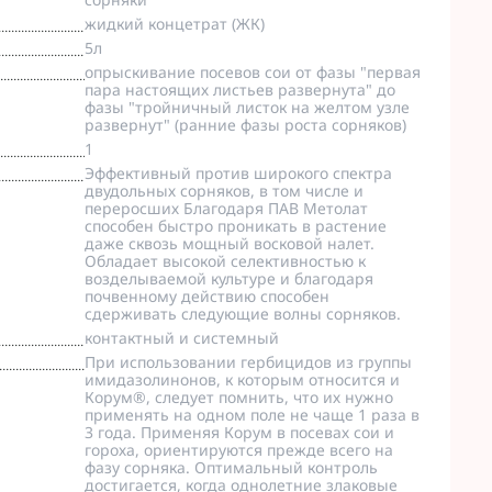
жидкий концетрат (ЖК)
5л
опрыскивание посевов сои от фазы "первая
пара настоящих листьев развернута" до
фазы "тройничный листок на желтом узле
развернут" (ранние фазы роста сорняков)
1
Эффективный против широкого спектра
двудольных сорняков, в том числе и
переросших Благодаря ПАВ Метолат
способен быстро проникать в растение
даже сквозь мощный восковой налет.
Обладает высокой селективностью к
возделываемой культуре и благодаря
почвенному действию способен
сдерживать следующие волны сорняков.
контактный и системный
При использовании гербицидов из группы
имидазолинонов, к которым относится и
Корум®, следует помнить, что их нужно
применять на одном поле не чаще 1 раза в
3 года. Применяя Корум в посевах сои и
гороха, ориентируются прежде всего на
фазу сорняка. Оптимальный контроль
достигается, когда однолетние злаковые