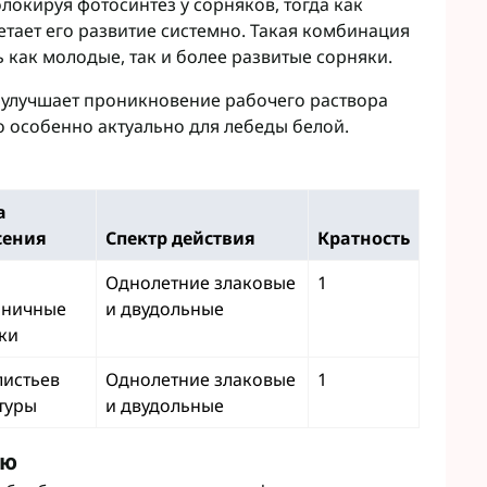
локируя фотосинтез у сорняков, тогда как
етает его развитие системно. Такая комбинация
как молодые, так и более развитые сорняки.
 улучшает проникновение рабочего раствора
о особенно актуально для лебеды белой.
а
сения
Спектр действия
Кратность
Однолетние злаковые
1
йничные
и двудольные
ки
листьев
Однолетние злаковые
1
туры
и двудольные
ию