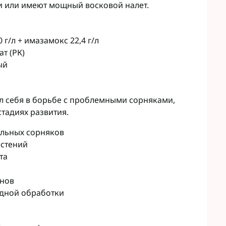
Микроудобрения StimOrganic
ли или имеют мощный восковой налет.
Микроудобрения Humintech
teva
Микроудобрения NERTUS
фа Смарт Агро
г/л + имазамокс 22,4 г/л
Микроудобрения Плантонит
т ЮА
т (РК)
Микроудобрения Альфа Смарт
авит
ый
Агро
агромаркетинг
Микроудобрения Укравит
F
ER
л себя в борьбе с проблемными сорняками,
C
стадиях развития.
RTUS
ольных сорняков
genta
стений
та
янов
одной обработки