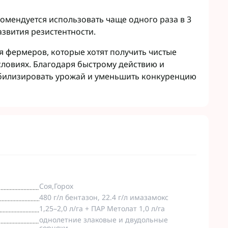
омендуется использовать чаще одного раза в 3
азвития резистентности.
 фермеров, которые хотят получить чистые
словиях. Благодаря быстрому действию и
абилизировать урожай и уменьшить конкуренцию
Соя,Горох
480 г/л бентазон, 22.4 г/л имазамокс
1,25–2,0 л/га + ПАР Метолат 1,0 л/га
однолетние злаковые и двудольные
сорняки