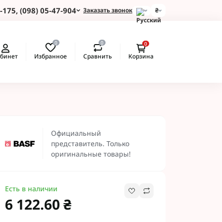
-175, (098) 05-47-904
Заказать звонок
₴
и для Пшеницы
0
0
0
 для Подсолнуха
Избранное
Сравнить
бинет
Корзина
 для Картофеля
 для Кукурузы
 для Сои
 для Рапса
ые Протравители
 BASF
Официальный
 BAYER
представитель. Только
 Протравители
оригинальные товары!
и NERTUS
 Альфа Смарт
Есть в наличии
6 122.60 ₴
 АХТ
 Пест ЮА