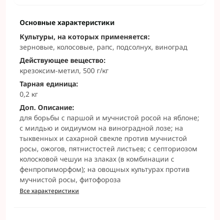
Основные характеристики
Культуры, на которых применяется:
зерновые, колосовые, рапс, подсолнух, виноград
Действующее вещество:
крезоксим-метил, 500 г/кг
Тарная единица:
0,2 кг
Доп. Описание:
для борьбы с паршой и мучнистой росой на яблоне;
с милдью и оидиумом на виноградной лозе; на
тыквенных и сахарной свекле против мучнистой
росы, ожогов, пятнистостей листьев; с септориозом
колосковой чешуи на злаках (в комбинации с
фенпропиморфом); на овощных культурах против
мучнистой росы, фитофороза
Все характеристики