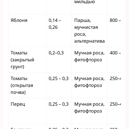
мильдью
Яблоня
0,14 –
Парша,
800 – 15
0,26
мучнистая
роса,
альтернатива
Томаты
0,2–0,3
Мучная роса,
400 – 60
(закрытый
фитофтороз
грунт)
Томаты
0,25 – 0,3
Мучная роса,
250–400
(открытая
фитофтороз
почва)
Перец
0,25 – 0,3
Мучная роса,
250–400
фитофтороз