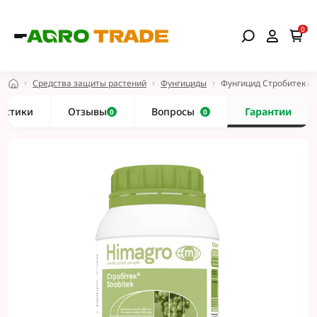
0
Средства защиты растений
Фунгициды
Фунгицид Стробитек (а
истики
Отзывы
Вопросы
Гарантии
0
0