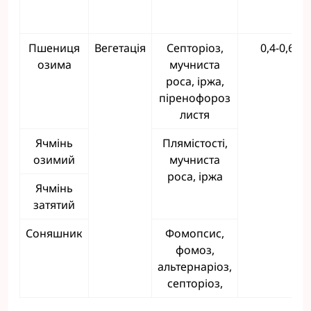
Пшениця
Вегетація
Септоріоз,
0,4-0,6
озима
мучниста
роса, іржа,
піренофороз
листя
Ячмінь
Плямістості,
озимий
мучниста
роса, іржа
Ячмінь
затятий
Соняшник
Фомопсис,
фомоз,
альтернаріоз,
септоріоз,