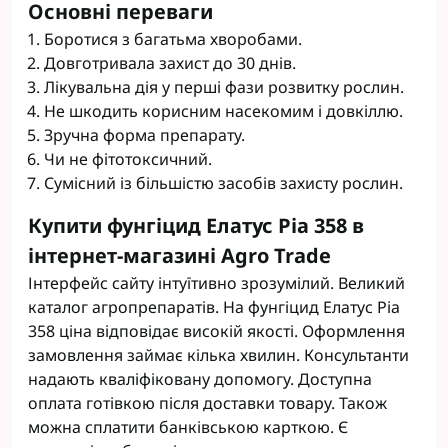
Основні переваги
Боротися з багатьма хворобами.
Довготривала захист до 30 днів.
Лікувальна дія у перші фази розвитку рослин.
Не шкодить корисним насекомим і довкіллю.
Зручна форма препарату.
Чи не фітотоксичний.
Сумісний із більшістю засобів захисту рослин.
Купити фунгіцид Елатус Ріа 358 в
інтернет-магазині Agro Trade
Інтерфейс сайту інтуїтивно зрозумілий. Великий
каталог агропрепаратів. На фунгіцид Елатус Ріа
358 ціна відповідає високій якості. Оформлення
замовлення займає кілька хвилин. Консультанти
надають кваліфіковану допомогу. Доступна
оплата готівкою після доставки товару. Також
можна сплатити банківською карткою. Є