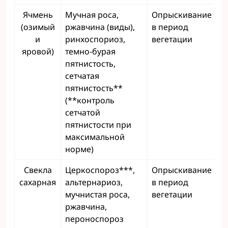
Ячмень
Мучная роса,
Опрыскивание
(озимый
ржавчина (виды),
в период
и
ринхоспориоз,
вегетации
яровой)
темно-бурая
пятнистость,
сетчатая
пятнистость**
(**контроль
сетчатой
пятнистости при
максимальной
норме)
Свекла
Церкоспороз***,
Опрыскивание
сахарная
альтернариоз,
в период
мучнистая роса,
вегетации
ржавчина,
пероноспороз