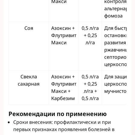
Макси
контроля
альтернарио
фомоза
Соя
Азоксин +
0,5 л/га
Для быстрой
Флутривит
+ 0,25
остановки
Макси
л/га
развития
ржавчины,
септориоза 
церкоспоро
Свекла
Азоксин +
0,5 л/га
Для защиты 
сахарная
Флутривит
+ 0,25
церкоспороз
Макси +
л/га +
мучнистой р
Карбезим
0,5 л/га
Рекомендации по применению
Сроки внесения: профилактически и при
первых признаках проявления болезней в