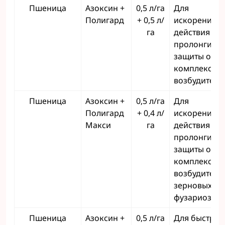
Пшеница
Азоксин +
0,5 л/га
Для
Полигард
+ 0,5 л/
искоренител
га
действия и
пролонгиро
защиты от
комплекса
возбудителе
Пшеница
Азоксин +
0,5 л/га
Для
Полигард
+ 0,4 л/
искоренител
Макси
га
действия и
пролонгиро
защиты от
комплекса
возбудителе
зерновых (в т
фузариоза)
Пшеница
Азоксин +
0,5 л/га
Для быстрой