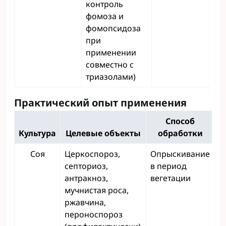
контроль
фомоза и
фомопсидоза
при
применении
совместно с
триазолами)
Практический опыт применения
Способ
Культура
Целевые объекты
обработки
Н
Соя
Церкоспороз,
Опрыскивание
септориоз,
в период
антракноз,
вегетации
мучнистая роса,
ржавчина,
пероноспороз