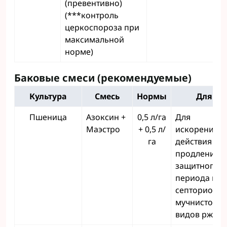
(превентивно)
(***контроль
церкоспороза при
максимальной
норме)
Баковые смеси (рекомендуемые)
Культура
Смесь
Нормы
Для че
Пшеница
Азоксин +
0,5 л/га
Для
Маэстро
+ 0,5 л/
искоренител
га
действия и
продления
защитного
периода про
септориоза,
мучнистой р
видов ржав