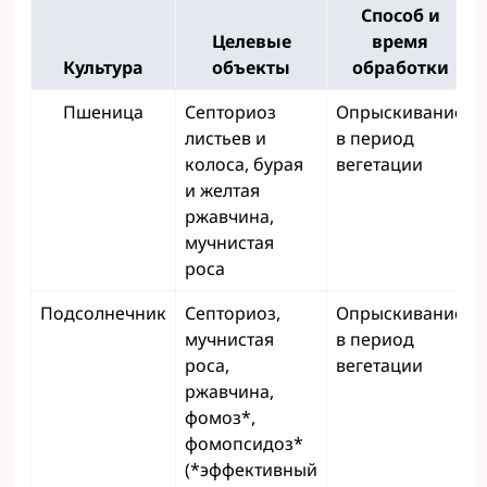
Способ и
Целевые
время
Культура
объекты
обработки
Пшеница
Септориоз
Опрыскивание
листьев и
в период
колоса, бурая
вегетации
и желтая
ржавчина,
мучнистая
роса
Подсолнечник
Септориоз,
Опрыскивание
мучнистая
в период
роса,
вегетации
ржавчина,
фомоз*,
фомопсидоз*
(*эффективный