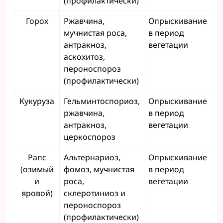
(профилактически)
Горох
Ржавчина,
Опрыскивание
мучнистая роса,
в период
антракноз,
вегетации
аскохитоз,
пероноспороз
(профилактически)
Кукуруза
Гельминтоспориоз,
Опрыскивание
ржавчина,
в период
антракноз,
вегетации
церкоспороз
Рапс
Альтернариоз,
Опрыскивание
(озимый
фомоз, мучнистая
в период
и
роса,
вегетации
яровой)
склеротиниоз и
пероноспороз
(профилактически)