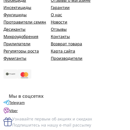
Гербициды
Отзывы о магазине
Инсектициды
Гарантии
Фунгициды
О нас
Протравители семян
Новости
Десиканты
Отзывы
Микроудобрения
Контакты
Прилипатели
Возврат товара
Регуляторы роста
Карта сайта
Фумиганты
Производители
Мы в соцсетях
Telegram
Viber
Узнавайте первым об акциях и скидках
Подпишитесь на нашу e-mail рассылку