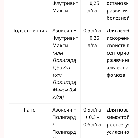
Флутривит
+ 0,25
остановки
Макси
л/га
развития ос
болезней п
Подсолнечник
Азоксин +
0,5 л/га
Для лечебны
Флутривит
+ 0,25
искорените
Макси
л/га
свойств про
(или
септориоза,
Полигард
ржавчины,
0,5 л/га
альтернарио
или
фомоза
Полигард
Макси 0,4
л/га)
Рапс
Азоксин +
0,5 л/га
Для повыше
Полигард
+ 0,3 –
зимостойкос
/
0,6 л/га
рострегуляц
Полигард
усиленного