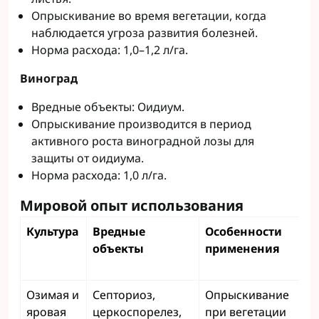
Опрыскивание во время вегетации, когда
наблюдается угроза развития болезней.
Норма расхода: 1,0–1,2 л/га.
Виноград
Вредные объекты: Оидиум.
Опрыскивание производится в период
активного роста виноградной лозы для
защиты от оидиума.
Норма расхода: 1,0 л/га.
Мировой опыт использования
Культура
Вредные
Особенности
Н
объекты
применения
р
л
Озимая и
Септориоз,
Опрыскивание
0,
яровая
церкоспорелез,
при вегетации