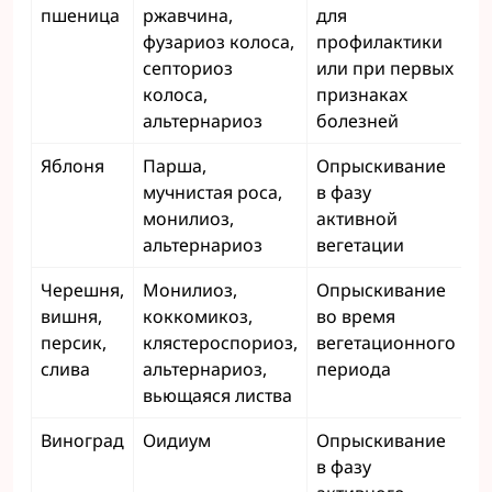
пшеница
ржавчина,
для
фузариоз колоса,
профилактики
септориоз
или при первых
колоса,
признаках
альтернариоз
болезней
Яблоня
Парша,
Опрыскивание
1,
мучнистая роса,
в фазу
монилиоз,
активной
альтернариоз
вегетации
Черешня,
Монилиоз,
Опрыскивание
1,
вишня,
коккомикоз,
во время
персик,
клястероспориоз,
вегетационного
слива
альтернариоз,
периода
вьющаяся листва
Виноград
Оидиум
Опрыскивание
1,
в фазу