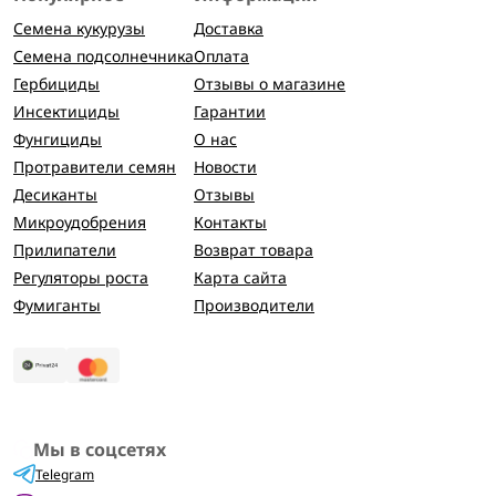
Семена кукурузы
Доставка
Семена подсолнечника
Оплата
Гербициды
Отзывы о магазине
Инсектициды
Гарантии
Фунгициды
О нас
Протравители семян
Новости
Десиканты
Отзывы
Микроудобрения
Контакты
Прилипатели
Возврат товара
Регуляторы роста
Карта сайта
Фумиганты
Производители
Мы в соцсетях
Telegram