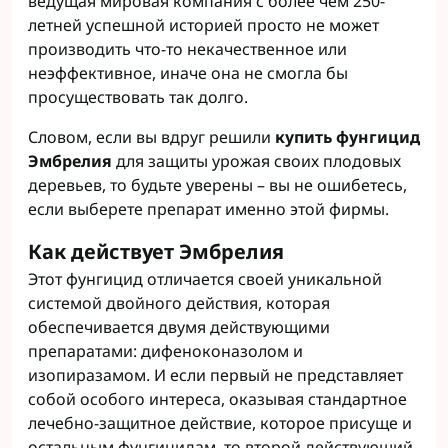
ведущая мировая компания с более чем 250-
летней успешной историей просто не может
производить что-то некачественное или
неэффективное, иначе она не смогла бы
просуществовать так долго.
Словом, если вы вдруг решили
купить фунгицид
Эмбрелия
для защиты урожая своих плодовых
деревьев, то будьте уверены – вы не ошибетесь,
если выберете препарат именно этой фирмы.
Как действует Эмбрелия
Этот фунгицид отличается своей уникальной
системой двойного действия, которая
обеспечивается двумя действующими
препаратами: дифеноконазолом и
изопиразамом. И если первый не представляет
собой особого интереса, оказывая стандартное
лечебно-защитное действие, которое присуще и
остальным фунгицидам, то второй действующий