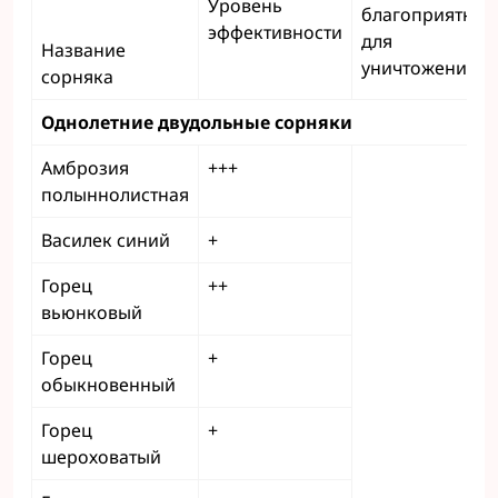
Уровень
благоприятная
эффективности
для
Название
уничтожения
сорняка
Однолетние двудольные сорняки
Амброзия
+++
полыннолистная
Василек синий
+
Горец
++
вьюнковый
Горец
+
обыкновенный
Горец
+
шероховатый