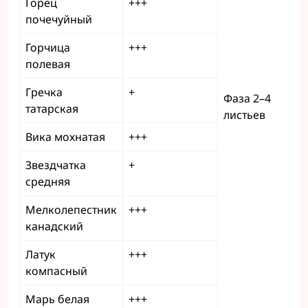
Горец
+++
почечуйный
Горчица
+++
полевая
Гречка
+
Фаза 2–4
татарская
листьев
Вика мохнатая
+++
Звездчатка
+
средняя
Мелколепестник
+++
канадский
Латук
+++
компасный
Марь белая
+++