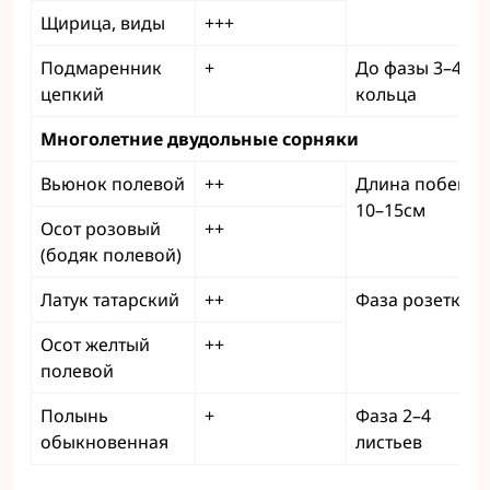
Щирица, виды
+++
Подмаренник
+
До фазы 3–4
цепкий
кольца
Многолетние двудольные сорняки
Вьюнок полевой
++
Длина побегов
10–15см
Осот розовый
++
(бодяк полевой)
Латук татарский
++
Фаза розетки
Осот желтый
++
полевой
Полынь
+
Фаза 2–4
обыкновенная
листьев