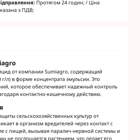
ідправлення:
Протягом 24 годин; / Ціна
т
Семена рапса Кортева
казана з ПДВ;
авит
Семена рапса Лембке
агромаркетинг
Семена рапса Лимагрейн
Семена рапса Caussade
Семена рапса Brevant
 Кукурузы
Гуматы
 сои
Инокулянты для сои
 Зерновых
Комплексные микроудобрения
iagro
 Подсолнечника
Микроудобрения для зерновых
ицид от компании Sumiagro, содержащий
 Винограда
Микроудобрения для кукурузы
г/л) в форме концентрата эмульсии. Это
 Рапса
Микроудобрения для
ний, которое обеспечивает надежный контроль
подсолнечника
 Картофеля
агодаря контактно-кишечному действию.
Микроудобрения для пшеницы
 Овощей
Микроудобрения для Рапса
 Чеснока
я
Микроудобрения для сои
 садов
ащиты сельскохозяйственных культур от
Удобрения для Свеклы
 свеклы
кает в организм вредителей через контакт с
Микроудобрения Life Force
нгициды
е с пищей, вызывая паралич нервной системы и
Ukraine
гициды
н не поглощается растением, что делает его