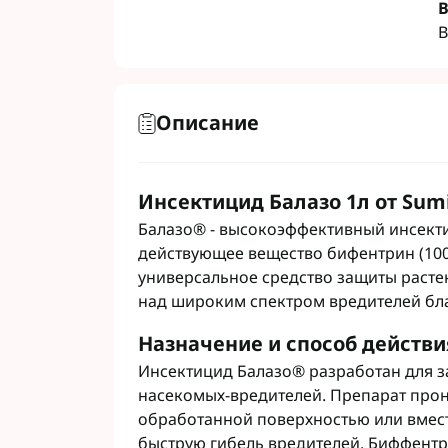
В
Гербициды Бес
В
Гербициды Укр
Гербициды Хим
Описание
Фунгициды Для
Фунгициды Для
Фунгициды для
Инсектицид Балазо 1л от Sum
Фунгициды Для
Балазо® - высокоэффективный инсект
Фунгициды Для
действующее вещество бифентрин (100 
Фунгициды для
универсальное средство защиты расте
Фунгициды для
над широким спектром вредителей бл
Фунгициды Для
Фунгициды Для
Назначение и способ действи
Фунгициды Для
Инсектицид Балазо® разработан для з
Фунгициды Для
насекомых-вредителей. Препарат прони
Контактные фу
обработанной поверхностью или вмест
Системные фун
быструю гибель вредителей. Биффентри