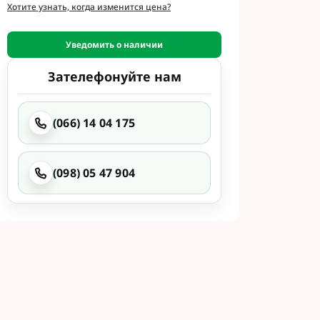
и
Хотите узнать, когда изменится цена?
етинг
 Укравит
Уведомить о наличии
Зателефонуйте нам
 Сингента под
 Сингента Под
(066) 14 04 175
(098) 05 47 904
од Раундап