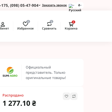
-175, (098) 05-47-904
Заказать звонок
₴
и для Пшеницы
0
0
0
 для Подсолнуха
Избранное
Сравнить
бинет
Корзина
 для Картофеля
 для Кукурузы
 для Сои
 для Рапса
ые Протравители
 BASF
Официальный
 BAYER
представитель. Только
 Протравители
оригинальные товары!
и NERTUS
 Альфа Смарт
Распродано
1 277.10 ₴
 АХТ
 Пест ЮА