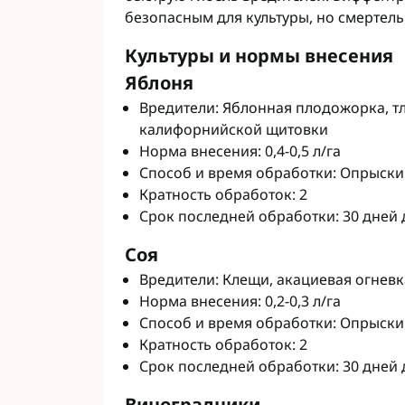
Фунгициды АХТ
безопасным для культуры, но смертел
Фунгициды Cor
Культуры и нормы внесения
Фунгициды Аль
Яблоня
Фунгициды Пес
Фунгициды Укр
Вредители: Яблонная плодожорка, т
Фунгициды Хим
калифорнийской щитовки
Норма внесения: 0,4-0,5 л/га
Фунгициды BAS
Способ и время обработки: Опрыски
Фунгициды BAY
Кратность обработок: 2
Фунгициды FM
Срок последней обработки: 30 дней 
Фунгициды NE
Фунгициды Syn
Соя
Вредители: Клещи, акациевая огневк
Норма внесения: 0,2-0,3 л/га
Способ и время обработки: Опрыски
Кратность обработок: 2
Срок последней обработки: 30 дней 
Виноградники