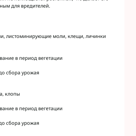
Микроудобрения StimOrganic
ьным для вредителей.
Микроудобрения Humintech
teva
Микроудобрения NERTUS
фа Смарт Агро
Микроудобрения Плантонит
т ЮА
Микроудобрения Альфа Смарт
авит
ли, листоминирующие моли, клещи, личинки
Агро
агромаркетинг
Микроудобрения Укравит
F
вание в период вегетации
ER
C
до сбора урожая
RTUS
genta
а, клопы
вание в период вегетации
до сбора урожая