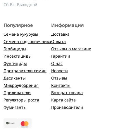
Сб-Вс: Выходной
Популярное
Информация
Семена кукурузы
Доставка
Семена подсолнечника
Оплата
Гербициды
Отзывы о магазине
Инсектициды
Гарантии
Фунгициды
О нас
Протравители семян
Новости
Десиканты
Отзывы
Микроудобрения
Контакты
Прилипатели
Возврат товара
Регуляторы роста
Карта сайта
Фумиганты
Производители